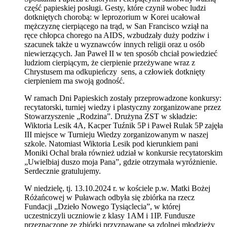
część papieskiej posługi. Gesty, które czynił wobec ludzi
dotkniętych chorobą: w leprozorium w Korei ucałował
mężczyznę cierpiącego na trąd, w San Francisco wziął na
ręce chłopca chorego na AIDS, wzbudzały duży podziw i
szacunek także u wyznawców innych religii oraz u osób
niewierzących. Jan Paweł II w ten sposób chciał powiedzieć
ludziom cierpiącym, że cierpienie przeżywane wraz z
Chrystusem ma odkupieńczy sens, a człowiek dotknięty
cierpieniem ma swoją godność.
W ramach Dni Papieskich zostały przeprowadzone konkursy:
recytatorski, turniej wiedzy i plastyczny zorganizowane przez
Stowarzyszenie „Rodzina”. Drużyna ZST w składzie:
Wiktoria Lesik 4A, Kacper Tuźnik 5P i Paweł Rulak 5P zajęła
III miejsce w Turnieju Wiedzy zorganizowanym w naszej
szkole. Natomiast Wiktoria Lesik pod kierunkiem pani
Moniki Ochal brała również udział w konkursie recytatorskim
„Uwielbiaj duszo moja Pana”, gdzie otrzymała wyróżnienie.
Serdecznie gratulujemy.
W niedzielę, tj. 13.10.2024 r. w kościele p.w. Matki Bożej
Różańcowej w Puławach odbyła się zbiórka na rzecz
Fundacji „Dzieło Nowego Tysiąclecia”, w której
uczestniczyli uczniowie z klasy 1AM i 1IP. Fundusze
przeznaczone ze zbiórki przyznawane są zdolnej młodzieży