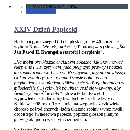
17 PAźDZIERNIKA, 2024
0 COMMENTS
XXIV Dzień Papieski
Hasłem tegorocznego Dnia Papieskiego – w 46. rocznicę
wyboru Karola Wojtyły na Stolicę Piotrową – są słowa
,,Św.
Jan Paweł II. Ewangelia starości i cierpienia”.
,,Na moim przykładzie chciałbym pokazać, jak przyjmować
cierpienie (..) Przybywam, jako pielgrzym prawdy i nadziei
do sanktuarium św. Łazarza. Przybywam, aby moim własnym
ciałem świadczyć o znaczeniu i sensie bólu, gdy go
przyjmujemy z zaufaniem, zbliżamy się do Boga bogatego w
miłosierdzie (…) człowiek powinien czuć się wezwany, aby
świadczyć miłość w bólu”
– słowa te Jan Paweł II
wypowiedział do ludzi trędowatych w czasie wizyty na
Kubie w 1998 roku. To znamienna wypowiedź człowieka
chorego pośród chorych, która ukazuje spójny wyraz myśli i
osobistego świadectwa papieża, poprzez głoszoną innym
prawdę okupioną własnym cierpieniem.
Spotkania Papieża z chorymi i cierpiącymi stanowiły ważną