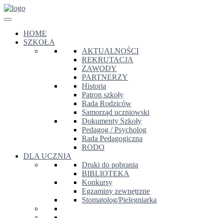
HOME
SZKOŁA
AKTUALNOŚCI
REKRUTACJA
ZAWODY
PARTNERZY
Historia
Patron szkoły
Rada Rodziców
Samorząd uczniowski
Dokumenty Szkoły
Pedagog / Psycholog
Rada Pedagogiczna
RODO
DLA UCZNIA
Druki do pobrania
BIBLIOTEKA
Konkursy
Egzaminy zewnętrzne
Stomatolog/Pielęgniarka