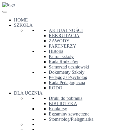
HOME
SZKOŁA
AKTUALNOŚCI
REKRUTACJA
ZAWODY
PARTNERZY
Historia
Patron szkoły
Rada Rodziców
Samorząd uczniowski
Dokumenty Szkoły
Pedagog / Psycholog
Rada Pedagogiczna
RODO
DLA UCZNIA
Druki do pobrania
BIBLIOTEKA
Konkursy
Egzaminy zewnętrzne
Stomatolog/Pielęgniarka