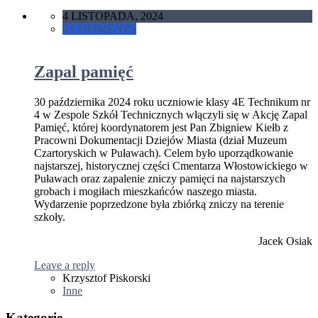
4 LISTOPADA, 2024
0 COMMENTS
Zapal pamięć
30 października 2024 roku uczniowie klasy 4E Technikum nr
4 w Zespole Szkół Technicznych włączyli się w Akcję Zapal
Pamięć, której koordynatorem jest Pan Zbigniew Kiełb z
Pracowni Dokumentacji Dziejów Miasta (dział Muzeum
Czartoryskich w Puławach). Celem było uporządkowanie
najstarszej, historycznej części Cmentarza Włostowickiego w
Puławach oraz zapalenie zniczy pamięci na najstarszych
grobach i mogiłach mieszkańców naszego miasta.
Wydarzenie poprzedzone była zbiórką zniczy na terenie
szkoły.
Jacek Osiak
Leave a reply
Krzysztof Piskorski
Inne
Kategorie