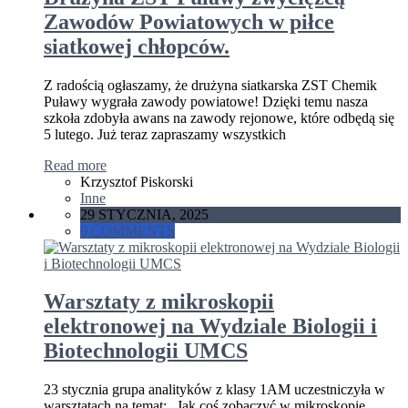
Zawodów Powiatowych w piłce
siatkowej chłopców.
Z radością ogłaszamy, że drużyna siatkarska ZST Chemik
Puławy wygrała zawody powiatowe! Dzięki temu nasza
szkoła zdobyła awans na zawody rejonowe, które odbędą się
5 lutego. Już teraz zapraszamy wszystkich
Read more
Krzysztof Piskorski
Inne
29 STYCZNIA, 2025
0 COMMENTS
Warsztaty z mikroskopii
elektronowej na Wydziale Biologii i
Biotechnologii UMCS
23 stycznia grupa analityków z klasy 1AM uczestniczyła w
warsztatach na temat: „Jak coś zobaczyć w mikroskopie