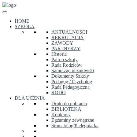
HOME
SZKOŁA
AKTUALNOŚCI
REKRUTACJA
ZAWODY
PARTNERZY
Historia
Patron szkoły
Rada Rodziców
Samorząd uczniowski
Dokumenty Szkoły
Pedagog / Psycholog
Rada Pedagogiczna
RODO
DLA UCZNIA
Druki do pobrania
BIBLIOTEKA
Konkursy
Egzaminy zewnętrzne
Stomatolog/Pielęgniarka