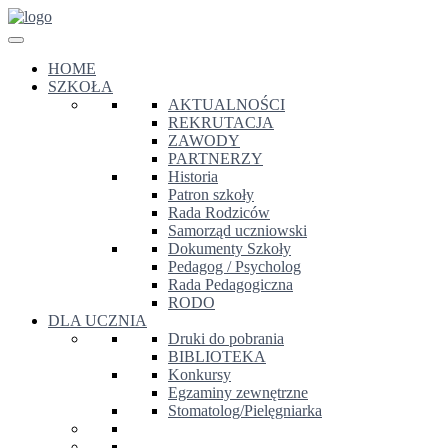
HOME
SZKOŁA
AKTUALNOŚCI
REKRUTACJA
ZAWODY
PARTNERZY
Historia
Patron szkoły
Rada Rodziców
Samorząd uczniowski
Dokumenty Szkoły
Pedagog / Psycholog
Rada Pedagogiczna
RODO
DLA UCZNIA
Druki do pobrania
BIBLIOTEKA
Konkursy
Egzaminy zewnętrzne
Stomatolog/Pielęgniarka