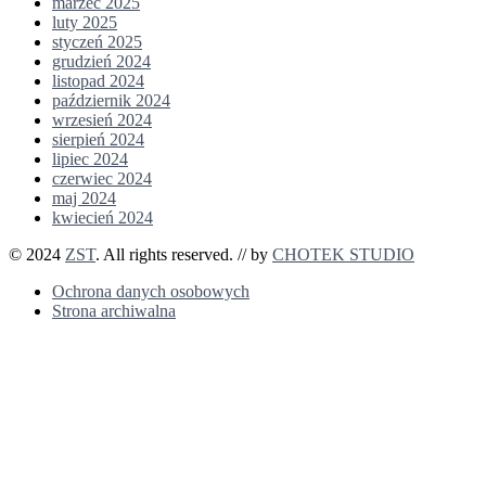
marzec 2025
luty 2025
styczeń 2025
grudzień 2024
listopad 2024
październik 2024
wrzesień 2024
sierpień 2024
lipiec 2024
czerwiec 2024
maj 2024
kwiecień 2024
© 2024
ZST
. All rights reserved. // by
CHOTEK STUDIO
Ochrona danych osobowych
Strona archiwalna
Przejdź do treści
Otwórz pasek narzędzi
Narzędzia ułatwień dostępu
Zwiększ tekst
Zmniejsz tekst