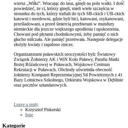
wiersz „Wilki”. Wracając do lasu, ginęli na polu walki. I dość
powiedzieć, że ci, którzy ginęli, mieli wiele szczęścia w
stosunku do tych, którzy trafiali do tych SB-ckich i UB-ckich
katowni i mordowni, gdzie byli bici, katowani, szykanowani,
prześladowani, a przed śmiercią przebierani w mundury
niemieckie dla jeszcze większego upodlenia i upokorzenia.
Chowani pod płytami chodnikowymi, żeby pamięć o nich
głucho milczała. Ale pamięć przetrwała. Następnie delegacje
złożyły kwiaty i zapalono znicze.
Organizatorami puławskich uroczystości byli: Światowy
Związek Żołnierzy AK i WiN Koło Puławy, Parafia Matki
Bożej Różańcowej w Puławach, Wojskowe Centrum
Rekrutacji w Puławach. Obchody uświetniła obecność
żołnierzy Kompanii Reprezentacyjnej Sił Powietrznych z 41
Bazy Lotnictwa Szkolnego, Orkiestra Wojskowa w Dęblinie
oraz pocztów sztandarowych.
Leave a reply
Krzysztof Piskorski
Inne
Kategorie