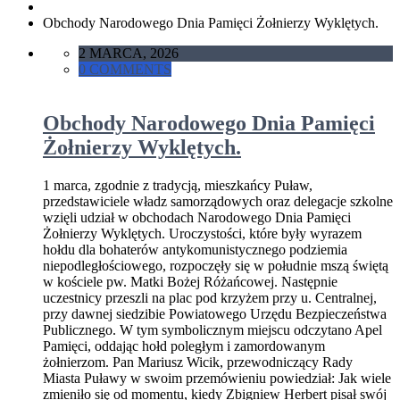
Obchody Narodowego Dnia Pamięci Żołnierzy Wyklętych.
2 MARCA, 2026
0 COMMENTS
Obchody Narodowego Dnia Pamięci
Żołnierzy Wyklętych.
1 marca, zgodnie z tradycją, mieszkańcy Puław,
przedstawiciele władz samorządowych oraz delegacje szkolne
wzięli udział w obchodach Narodowego Dnia Pamięci
Żołnierzy Wyklętych. Uroczystości, które były wyrazem
hołdu dla bohaterów antykomunistycznego podziemia
niepodległościowego, rozpoczęły się w południe mszą świętą
w kościele pw. Matki Bożej Różańcowej. Następnie
uczestnicy przeszli na plac pod krzyżem przy u. Centralnej,
przy dawnej siedzibie Powiatowego Urzędu Bezpieczeństwa
Publicznego. W tym symbolicznym miejscu odczytano Apel
Pamięci, oddając hołd poległym i zamordowanym
żołnierzom. Pan Mariusz Wicik, przewodniczący Rady
Miasta Puławy w swoim przemówieniu powiedział: Jak wiele
zmieniło się od momentu, kiedy Zbigniew Herbert pisał swój