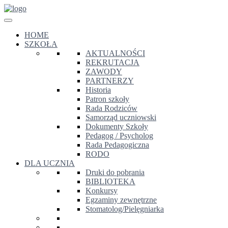
HOME
SZKOŁA
AKTUALNOŚCI
REKRUTACJA
ZAWODY
PARTNERZY
Historia
Patron szkoły
Rada Rodziców
Samorząd uczniowski
Dokumenty Szkoły
Pedagog / Psycholog
Rada Pedagogiczna
RODO
DLA UCZNIA
Druki do pobrania
BIBLIOTEKA
Konkursy
Egzaminy zewnętrzne
Stomatolog/Pielęgniarka