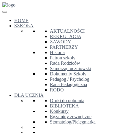
HOME
SZKOŁA
AKTUALNOŚCI
REKRUTACJA
ZAWODY
PARTNERZY
Historia
Patron szkoły
Rada Rodziców
Samorząd uczniowski
Dokumenty Szkoły
Pedagog / Psycholog
Rada Pedagogiczna
RODO
DLA UCZNIA
Druki do pobrania
BIBLIOTEKA
Konkursy
Egzaminy zewnętrzne
Stomatolog/Pielęgniarka