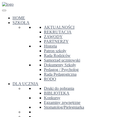
HOME
SZKOŁA
AKTUALNOŚCI
REKRUTACJA
ZAWODY
PARTNERZY
Historia
Patron szkoły
Rada Rodziców
Samorząd uczniowski
Dokumenty Szkoły
Pedagog / Psycholog
Rada Pedagogiczna
RODO
DLA UCZNIA
Druki do pobrania
BIBLIOTEKA
Konkursy
Egzaminy zewnętrzne
Stomatolog/Pielęgniarka