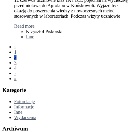
12 czerwca uczniowie klas 1A i 1CE pojechali na wycieczkę
przedmiotową do Agrolabu w Końskowoli. Wyjazd był
okazją do poszerzenia wiedzy z nowoczesnych metod
stosowanych w laboratoriach. Podczas wizyty uczniowie
Read more
Krzysztof Piskorski
Inne
‹
1
2
3
4
›
»
Kategorie
Fotorelacje
Informacje
Inne
Wydarzenia
Archiwum