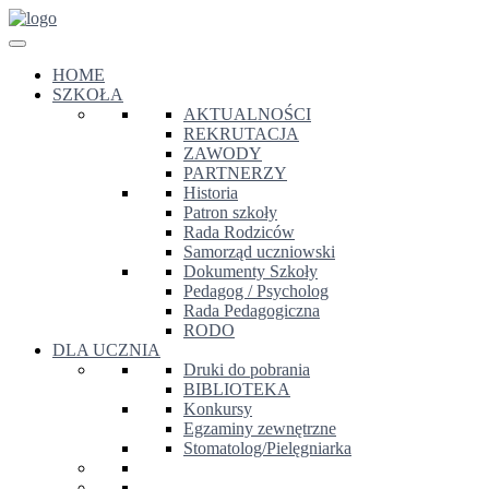
HOME
SZKOŁA
AKTUALNOŚCI
REKRUTACJA
ZAWODY
PARTNERZY
Historia
Patron szkoły
Rada Rodziców
Samorząd uczniowski
Dokumenty Szkoły
Pedagog / Psycholog
Rada Pedagogiczna
RODO
DLA UCZNIA
Druki do pobrania
BIBLIOTEKA
Konkursy
Egzaminy zewnętrzne
Stomatolog/Pielęgniarka