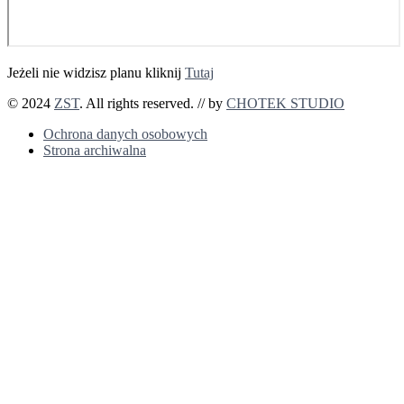
Jeżeli nie widzisz planu kliknij
Tutaj
© 2024
ZST
. All rights reserved. // by
CHOTEK STUDIO
Ochrona danych osobowych
Strona archiwalna
Przejdź do treści
Otwórz pasek narzędzi
Narzędzia ułatwień dostępu
Zwiększ tekst
Zmniejsz tekst
Odcienie szarości
Wysoki kontrast
Negatyw
Jasne Tło
Podkreślenie linków
Czytelniejsza czcionka