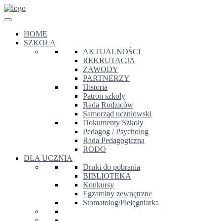
HOME
SZKOŁA
AKTUALNOŚCI
REKRUTACJA
ZAWODY
PARTNERZY
Historia
Patron szkoły
Rada Rodziców
Samorząd uczniowski
Dokumenty Szkoły
Pedagog / Psycholog
Rada Pedagogiczna
RODO
DLA UCZNIA
Druki do pobrania
BIBLIOTEKA
Konkursy
Egzaminy zewnętrzne
Stomatolog/Pielęgniarka