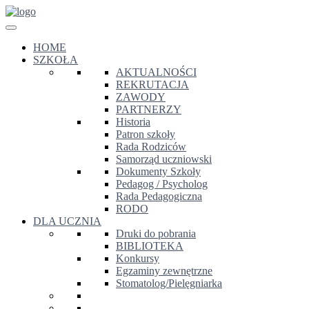
HOME
SZKOŁA
AKTUALNOŚCI
REKRUTACJA
ZAWODY
PARTNERZY
Historia
Patron szkoły
Rada Rodziców
Samorząd uczniowski
Dokumenty Szkoły
Pedagog / Psycholog
Rada Pedagogiczna
RODO
DLA UCZNIA
Druki do pobrania
BIBLIOTEKA
Konkursy
Egzaminy zewnętrzne
Stomatolog/Pielęgniarka