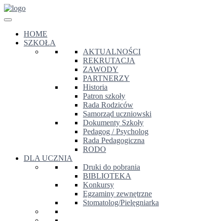
HOME
SZKOŁA
AKTUALNOŚCI
REKRUTACJA
ZAWODY
PARTNERZY
Historia
Patron szkoły
Rada Rodziców
Samorząd uczniowski
Dokumenty Szkoły
Pedagog / Psycholog
Rada Pedagogiczna
RODO
DLA UCZNIA
Druki do pobrania
BIBLIOTEKA
Konkursy
Egzaminy zewnętrzne
Stomatolog/Pielęgniarka