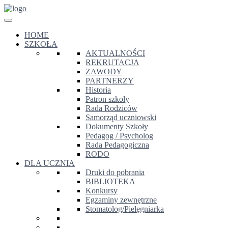
HOME
SZKOŁA
AKTUALNOŚCI
REKRUTACJA
ZAWODY
PARTNERZY
Historia
Patron szkoły
Rada Rodziców
Samorząd uczniowski
Dokumenty Szkoły
Pedagog / Psycholog
Rada Pedagogiczna
RODO
DLA UCZNIA
Druki do pobrania
BIBLIOTEKA
Konkursy
Egzaminy zewnętrzne
Stomatolog/Pielęgniarka